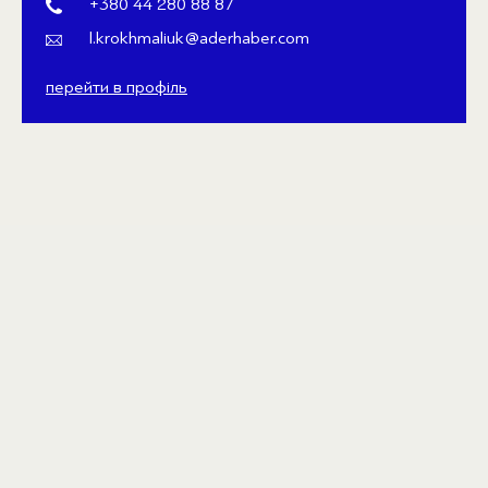
+380 44 280 88 87
l.krokhmaliuk@aderhaber.com
перейти в профіль