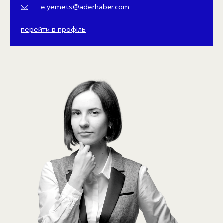
e.yemets@aderhaber.com
перейти в профіль