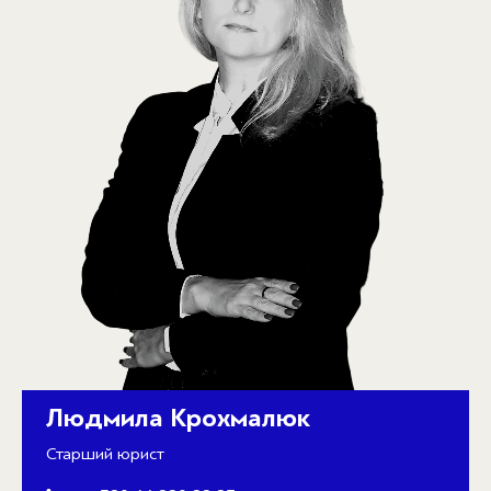
Людмила Крохмалюк
Старший юрист