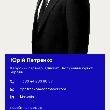
Юрій Петренко
Керуючий партнер, адвокат, Заслужений юрист
України
+380 44 280 88 87
y.petrenko@aderhaber.com
Linkedin
перейти в профіль