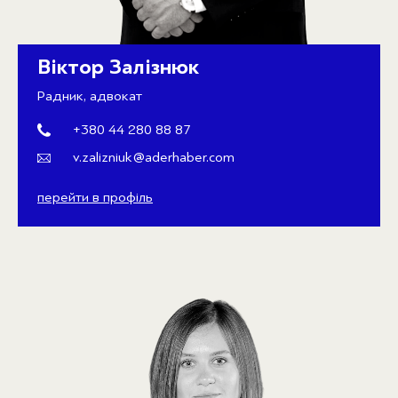
Віктор Залізнюк
Радник, адвокат
+380 44 280 88 87
v.zalizniuk@aderhaber.com
перейти в профіль