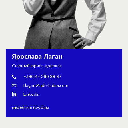
Ярослава Лаган
Старший юрист, адвокат
+380 44 280 88 87
i.lagan@aderhaber.com
Linkedin
перейти в профіль