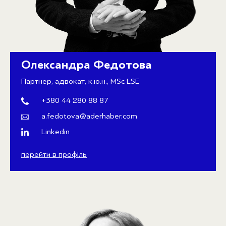
Олександра Федотова
Партнер, адвокат, к.ю.н., MSc LSE
+380 44 280 88 87
a.fedotova@aderhaber.com
Linkedin
перейти в профіль