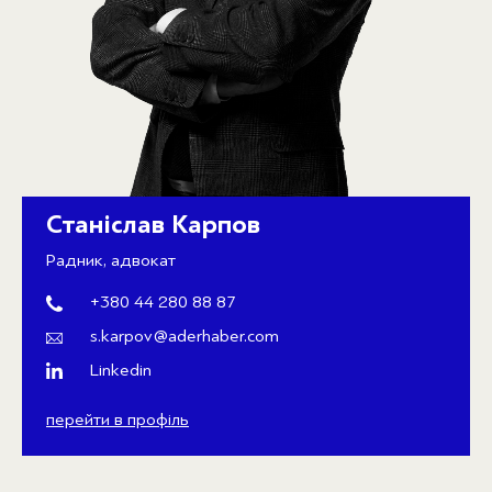
Станіслав Карпов
Радник, адвокат
+380 44 280 88 87
s.karpov@aderhaber.com
Linkedin
перейти в профіль