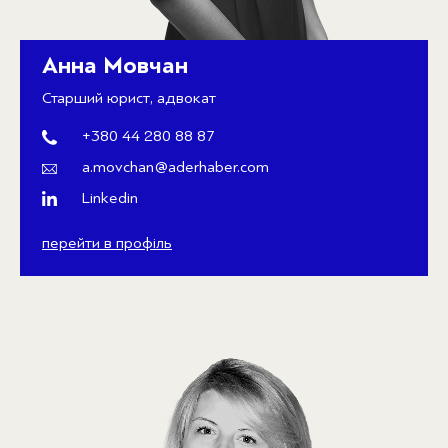
Анна Мовчан
Старший юрист, адвокат
+380 44 280 88 87
a.movchan@aderhaber.com
Linkedin
перейти в профіль