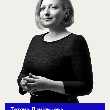
Тетяна Данільцева