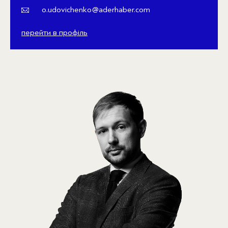
o.udovichenko@aderhaber.com
перейти в профіль