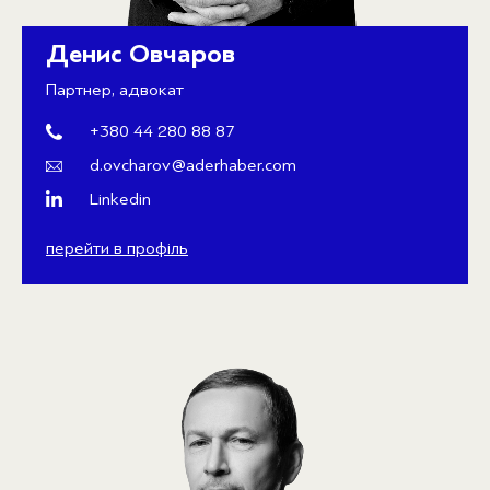
Денис Овчаров
Партнер, адвокат
+380 44 280 88 87
d.ovcharov@aderhaber.com
Linkedin
перейти в профіль