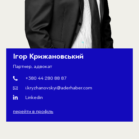
Ігор Крижановський
Партнер, адвокат
+380 44 280 88 87
i.kryzhanovskyi@aderhaber.com
Linkedin
перейти в профіль