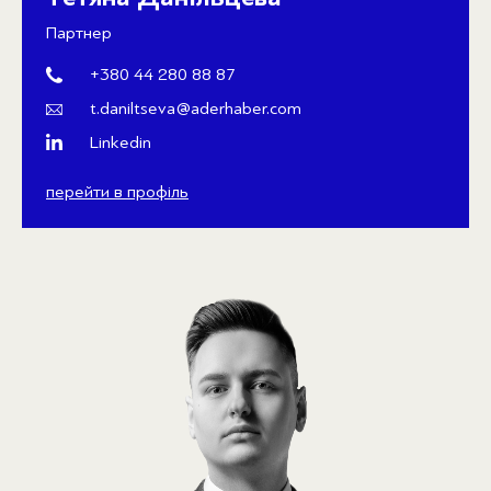
Партнер
+380 44 280 88 87
t.daniltseva@aderhaber.com
Linkedin
перейти в профіль