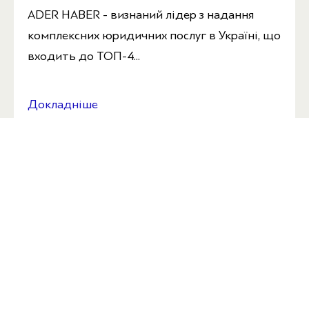
ADER HABER - визнаний лідер з надання
комплексних юридичних послуг в Україні, що
входить до ТОП-4...
Докладніше
ВАКАНСІЯ
Адвокат з питань банкрутства
ADER HABER є визнаним лідером з надання
комплексних юридичних послуг в Україні та
входить у ТOP 4...