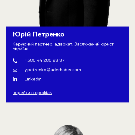
Юрій Петренко
Керуючий партнер, адвокат, Заслужений юрист
України
+380 44 280 88 87
y.petrenko@aderhaber.com
Linkedin
перейти в профіль