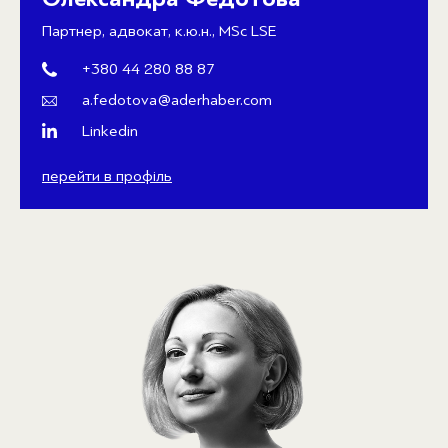
Партнер, адвокат, к.ю.н., MSc LSE
+380 44 280 88 87
a.fedotova@aderhaber.com
Linkedin
перейти в профіль