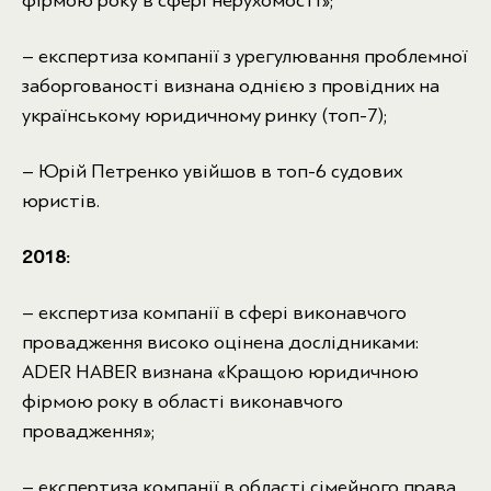
фірмою року в сфері нерухомості»;
– експертиза компанії з урегулювання проблемної
заборгованості визнана однією з провідних на
українському юридичному ринку (топ-7);
– Юрій Петренко увійшов в топ-6 судових
юристів.
2018:
– експертиза компанії в сфері виконавчого
провадження високо оцінена дослідниками:
ADER HABER визнана «Кращою юридичною
фірмою року в області виконавчого
провадження»;
– експертиза компанії в області сімейного права