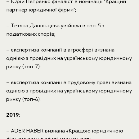
– Юрій Петренко фіналіст в номінації “Кращий
партнер юридичної фірми”;
– Тeтяна Данільцева увійшла в топ-5 з
податкових спорів;
– експертиза компанії в агросфері визнана
однією з провідних на українському юридичному
ринку (топ-7);
– експертиза компанії в трудовому праві визнана
однією з провідних на українському юридичному
ринку (топ-6).
2019:
– ADER HABER визнана «Кращою юридичною