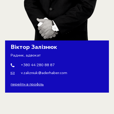
Віктор Залізнюк
Радник, адвокат
+380 44 280 88 87
v.zalizniuk@aderhaber.com
перейти в профіль