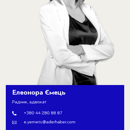
Елеонора Ємець
Радник, адвокат
+380 44 280 88 87
e.yemets@aderhaber.com