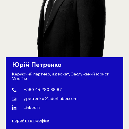
Юрій Петренко
Керуючий партнер, адвокат, Заслужений юрист
України
+380 44 280 88 87
y.petrenko@aderhaber.com
Linkedin
перейти в профіль