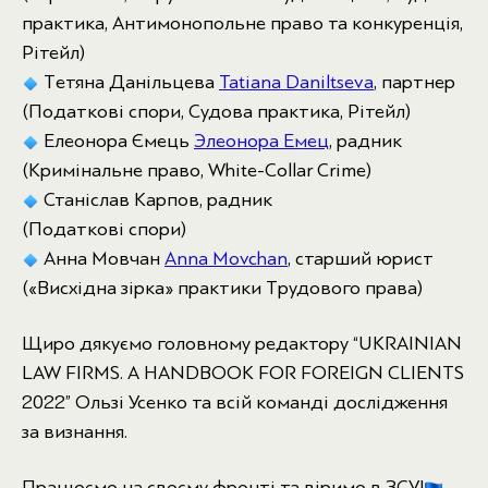
практика, Антимонопольне право та конкуренція,
Рітейл)
Тетяна Данільцева
Tatiana Daniltseva
, партнер
(Податкові спори, Судова практика, Рітейл)
Елеонора Ємець
Элеонора Емец
, радник
(Кримінальне право, White-Collar Crime)
Станіслав Карпов, радник
(Податкові спори)
Анна Мовчан
Anna Movchan
, старший юрист
(«Висхідна зірка» практики Трудового права)
Щиро дякуємо головному редактору “UKRAINIAN
LAW FIRMS. A HANDBOOK FOR FOREIGN CLIENTS
2022” Ользі Усенко та всій команді дослідження
за визнання.
Працюємо на своєму фронті та віримо в ЗСУ!