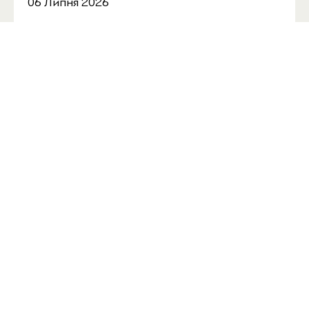
06 Липня 2026
БІЛЬШЕ НОВИН
Бажаєте бути в курсі наших новин,
підпишіться на розсилку
Підписатись