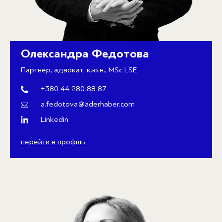
Олександра Федотова
Партнер, адвокат, к.ю.н., MSc LSE
+380 44 280 88 87
a.fedotova@aderhaber.com
Linkedin
перейти в профіль