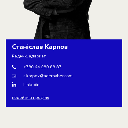
Станіслав Карпов
Радник, адвокат
+380 44 280 88 87
s.karpov@aderhaber.com
Linkedin
перейти в профіль