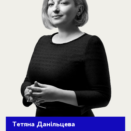
Тетяна Данільцева