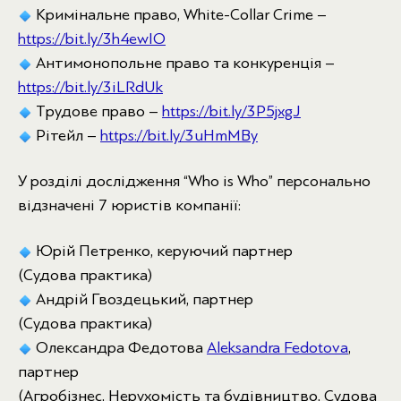
Кримінальне право, White-Collar Crime –
https://bit.ly/3h4ewIO
Антимонопольне право та конкуренція –
https://bit.ly/3iLRdUk
Трудове право –
https://bit.ly/3P5jxgJ
Рітейл –
https://bit.ly/3uHmMBy
У розділі дослідження “Who is Who” персонально
відзначені 7 юристів компанії:
Юрій Петренко, керуючий партнер
(Судова практика)
Андрій Гвоздецький, партнер
(Судова практика)
Олександра Федотова
Aleksandra Fedotova
,
партнер
(Агробізнес, Нерухомість та будівництво, Судова