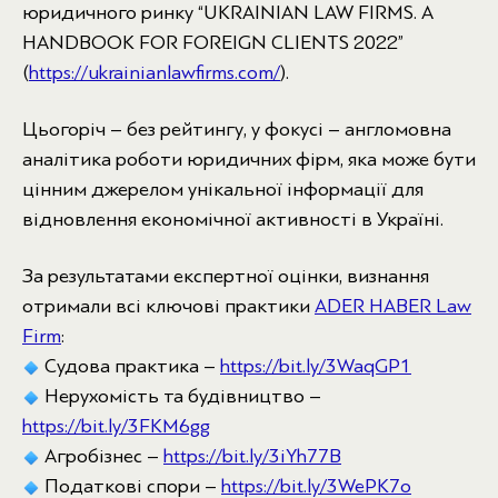
юридичного ринку “UKRAINIAN LAW FIRMS. A
HANDBOOK FOR FOREIGN CLIENTS 2022”
(
https://ukrainianlawfirms.com/
).
Цьогоріч – без рейтингу, у фокусі – англомовна
аналітика роботи юридичних фірм, яка може бути
цінним джерелом унікальної інформації для
відновлення економічної активності в Україні.
За результатами експертної оцінки, визнання
отримали всі ключові практики
ADER HABER Law
Firm
:
Судова практика –
https://bit.ly/3WaqGP1
Нерухомість та будівництво –
https://bit.ly/3FKM6gg
Агробізнес –
https://bit.ly/3iYh77B
Податкові спори –
https://bit.ly/3WePK7o