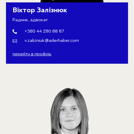
Віктор Залізнюк
Радник, адвокат
+380 44 280 88 87
v.zalizniuk@aderhaber.com
перейти в профіль