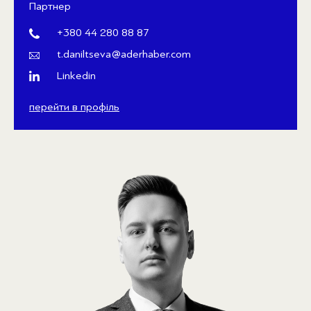
Партнер
+380 44 280 88 87
t.daniltseva@aderhaber.com
Linkedin
перейти в профіль