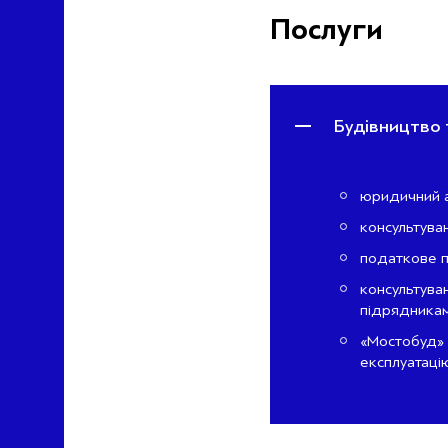
Послуги
Будівництво 
юридичний ау
консультува
податкове п
консультуван
підрядниками
«Мостобуд» 
експлуатацію