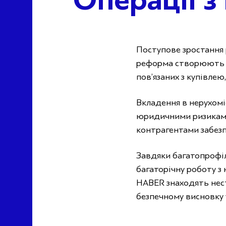
Операції з
Поступове зростання р
реформа створюють у
пов’язаних з купівле
Вкладення в нерухомі
юридичними ризиками,
контрагентами забезп
Завдяки багатопрофіл
багаторічну роботу з
HABER знаходять нест
безпечному висновку 