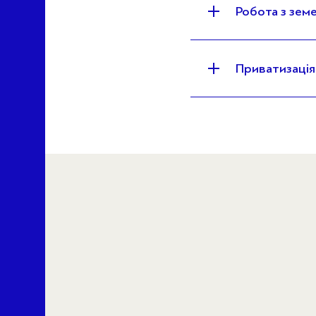
Робота з зем
Приватизація