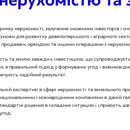
 нерухомістю та
инку нерухомості, залучення іноземних інвесторів і оч
мови для розвитку девелоперського і аграрного секто
ю, продажем, орендою та іншими операціями з нерухомі
сть та землю завжди є інвестицією, що супроводжуєт
 а правильний підхід у формуванні угод і взаємовідн
ечують надійний результат.
ьній експертизі в сфері нерухомості та земельного пра
 національними і міжнародними компаніями в даній гал
андартні рішення в складних ситуаціях і сприяють шв
угод.