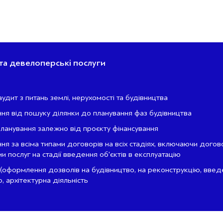
та девелоперські послуги
дит з питань землі, нерухомості та будівництва
ння від пошуку ділянки до планування фаз будівництва
ланування залежно від проєкту фінансування
ня за всіма типами договорів на всіх стадіях, включаючи догов
 послуг на стадії введення об'єктів в експлуатацію
(оформлення дозволів на будівництво, на реконструкцію, введ
, архітектурна діяльність