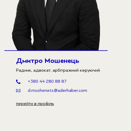
Дмитро Мошенець
Радник, адвокат, арбітражний керуючий
+380 44 280 88 87
d.moshenets@aderhaber.com
перейти в профіль