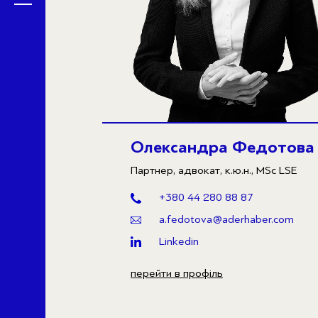
Олександра Федотова
Партнер, адвокат, к.ю.н., MSc LSE
+380 44 280 88 87
a.fedotova@aderhaber.com
Linkedin
перейти в профіль