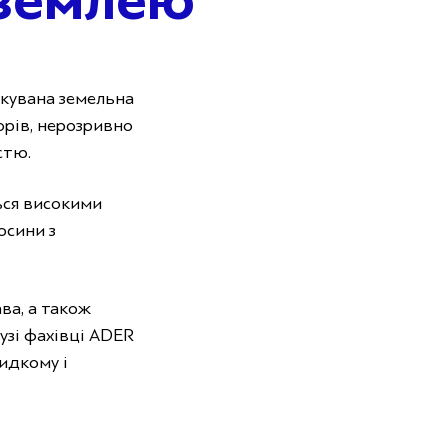
 землею
ікувана земельна
рів, нерозривно
стю.
ься високими
осини з
ва, а також
узі фахівці ADER
идкому і