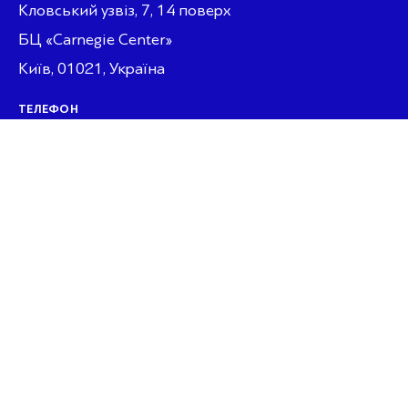
Кловський узвіз, 7, 14 поверх
БЦ «Carnegie Center»
Київ, 01021, Україна
ТЕЛЕФОН
+380 44 280 88 87
EMAIL
office@aderhaber.com
Підписатись на новини
Підписатись