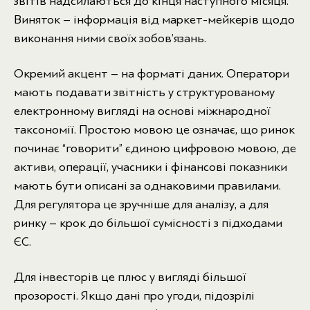
звітів надсилаються до кінця наступного місяця.
Виняток – інформація від маркет-мейкерів щодо
виконання ними своїх зобов’язань.
Окремий акцент – на форматі даних. Оператори
мають подавати звітність у структурованому
електронному вигляді на основі міжнародної
таксономії. Простою мовою це означає, що ринок
починає “говорити” єдиною цифровою мовою, де
активи, операції, учасники і фінансові показники
мають бути описані за однаковими правилами.
Для регулятора це зручніше для аналізу, а для
ринку – крок до більшої сумісності з підходами
ЄС.
Для інвесторів це плюс у вигляді більшої
прозорості. Якщо дані про угоди, підозрілі