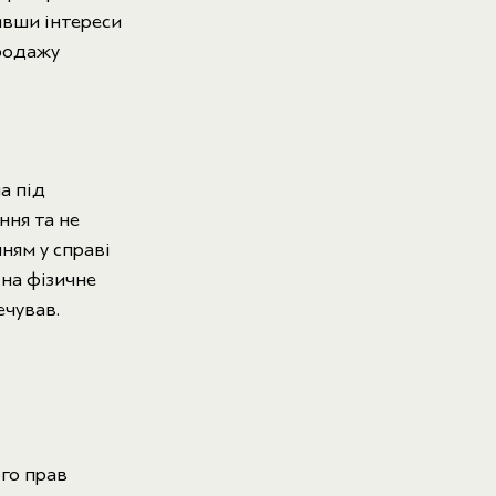
вивши інтереси
продажу
а під
ння та не
ням у справі
 на фізичне
ечував.
го прав