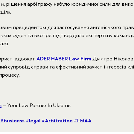
ом, рішення арбітражу набуло юридичної сили для вико
ціях.
ивим прецедентом для застосування англійського прав
ських суден та вкотре підтвердила експертизу команд
ажі.
юрист, адвокат
ADER HABER Law Firm
Дмитро Ніколов,
ий супровід справи та ефективний захист інтересів клі
процесу.
m
– Your Law Partner In Ukraine
#business
#legal
#Arbitration
#LMAA