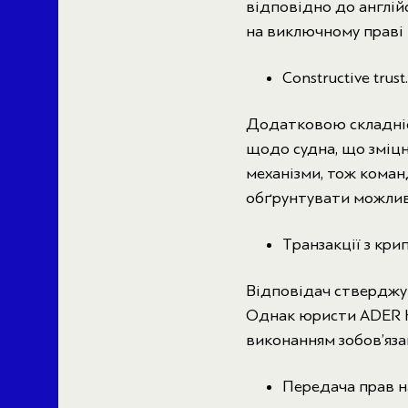
відповідно до англій
на виключному праві 
Constructive trust.
Додатковою складніст
щодо судна, що зміцн
механізми, тож коман
обґрунтувати можливі
Транзакції з кр
Відповідач стверджув
Однак юристи ADER H
виконанням зобов’яза
Передача прав н