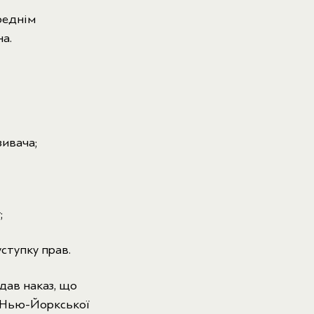
реднім
а.
зивача;
;
ступку прав.
идав наказ, що
о Нью-Йоркської