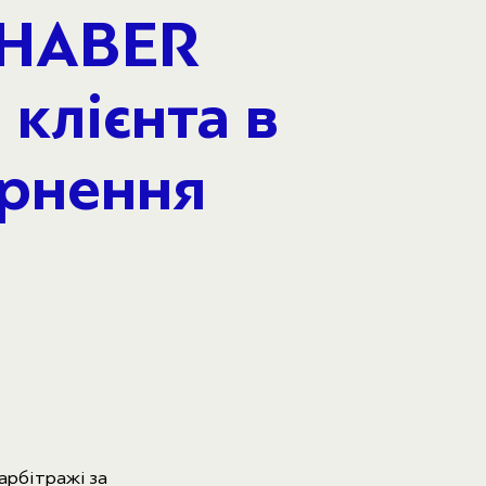
 HABER
 клієнта в
ернення
арбітражі за