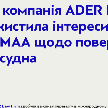
компанія ADER
хистила інтереси
 lMAA щодо пов
 судна
 Law Firm
здобула важливу перемогу в міжнародному 