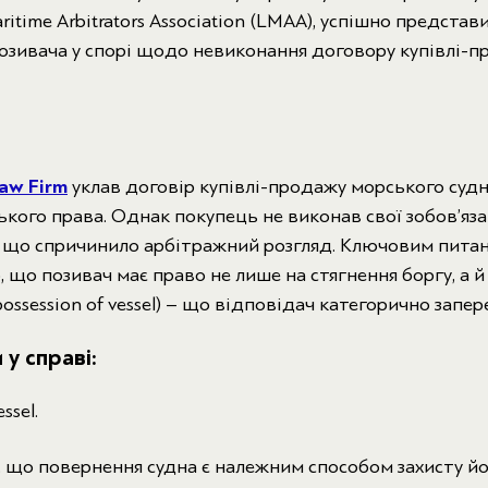
time Arbitrators Association (LMAA), успішно предста
 позивача у спорі щодо невиконання договору купівлі-
aw Firm
уклав договір купівлі-продажу морського судн
кого права. Однак покупець не виконав свої зобов’яза
, що спричинило арбітражний розгляд. Ключовим питан
 що позивач має право не лише на стягнення боргу, а й
ossession of vessel) – що відповідач категорично запер
у справі:
ssel.
 що повернення судна є належним способом захисту йо