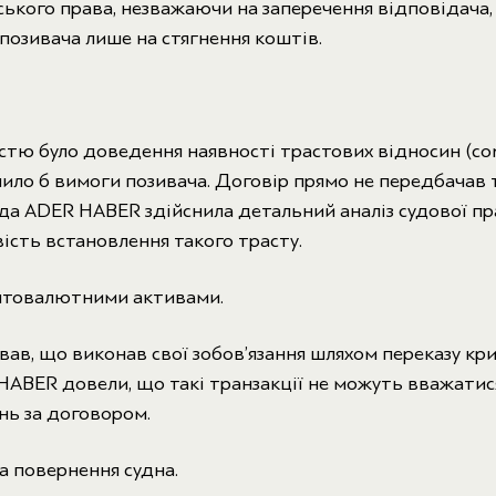
ського права, незважаючи на заперечення відповідача,
позивача лише на стягнення коштів.
ю було доведення наявності трастових відносин (const
ило б вимоги позивача. Договір прямо не передбачав 
да ADER HABER здійснила детальний аналіз судової пр
сть встановлення такого трасту.
иптовалютними активами.
ав, що виконав свої зобов’язання шляхом переказу кр
ABER довели, що такі транзакції не можуть вважати
нь за договором.
а повернення судна.