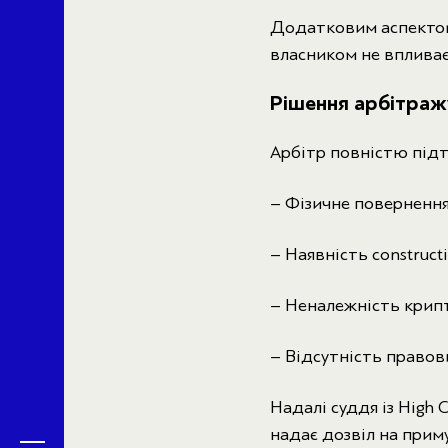
Додатковим аспектом
власником не впливає
Рішення арбітраж
Арбітр повністю під
– Фізичне повернення
– Наявність constructi
– Неналежність крипт
– Відсутність правов
Надалі суддя із High C
надає дозвіл на при