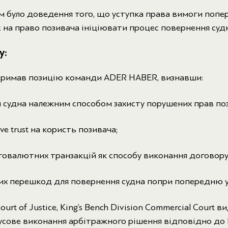
 було доведення того, що уступка права вимоги попе
 на право позивача ініціювати процес повернення судн
у:
тримав позицію команди ADER HABER, визнавши:
 судна належним способом захисту порушених прав по
ve trust на користь позивача;
овалютних транзакцій як способу виконання договору
их перешкод для повернення судна попри попередню у
ourt of Justice, King’s Bench Division Commercial Court в
мусове виконання арбітражного рішення відповідно д