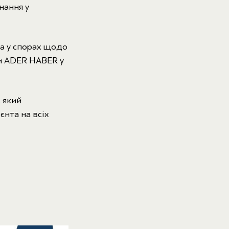
нання у
а у спорах щодо
и ADER HABER у
 який
єнта на всіх