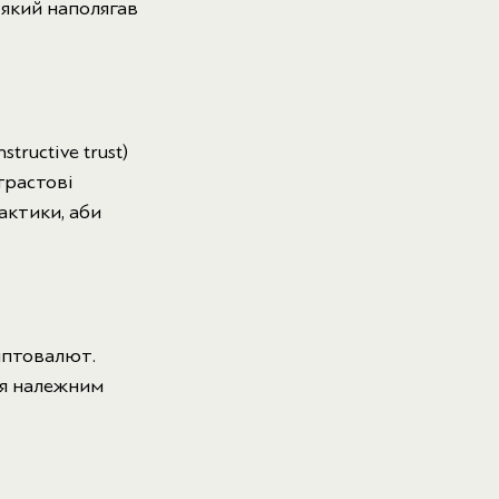
 який наполягав
ructive trust)
трастові
актики, аби
иптовалют.
ся належним