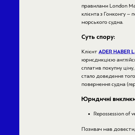
правилами London Mari
клієнта з Гонконгу –
морського судна.
Суть спору:
Клієнт
ADER HABER L
юрисдикцією англійсь
сплатив покупну ціну
стало доведення того,
повернення судна (rep
Юридичні виклики 
Repossession of ve
Позивач мав довести,