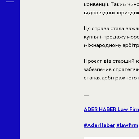
конвенції. Таким чин
відповідних юрисдик
Ця справа стала важл
купівлі-продажу мор
міжнародному арбітр
Проєкт вів старший 
забезпечив стратегічн
етапах арбітражного 
__
ADER HABER Law Fir
#AderHaber
#lawfirm